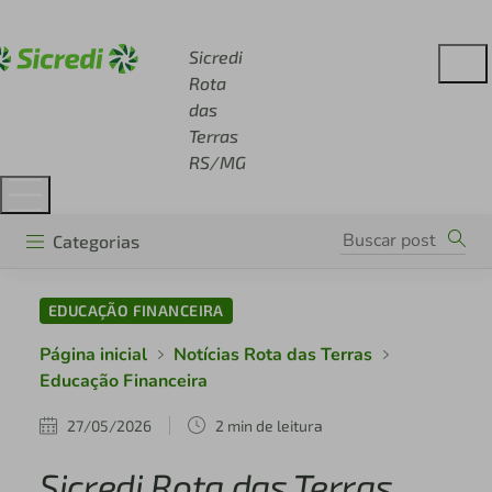
Acesse sicredi.com.br
Sicredi
Rota
das
Terras
RS/MG
Categorias
EDUCAÇÃO FINANCEIRA
Página inicial
Notícias Rota das Terras
Educação Financeira
27/05/2026
2 min de leitura
Sicredi Rota das Terras