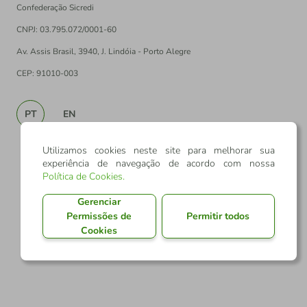
Confederação Sicredi
CNPJ: 03.795.072/0001-60
Av. Assis Brasil, 3940, J. Lindóia - Porto Alegre
CEP: 91010-003
PT
EN
Utilizamos cookies neste site para melhorar sua
experiência de navegação de acordo com nossa
Política de Cookies
.
Gerenciar
Permissões de
Permitir todos
Cookies