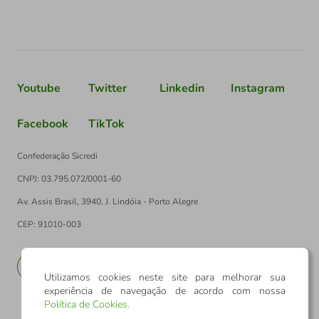
Youtube
Twitter
Linkedin
Instagram
Facebook
TikTok
Confederação Sicredi
CNPJ: 03.795.072/0001-60
Av. Assis Brasil, 3940, J. Lindóia - Porto Alegre
CEP: 91010-003
PT
EN
Utilizamos cookies neste site para melhorar sua
experiência de navegação de acordo com nossa
Política de Cookies
.