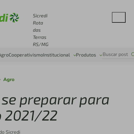
e sicredi.com.br
Sicredi
Rota
das
Terras
RS/MG
Agro
Cooperativismo
Institucional
Produtos
Agro
 se preparar para
o 2021/22
do Sicredi