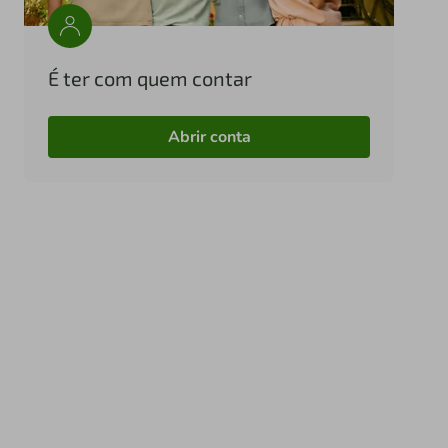
É ter com quem contar
Abrir conta