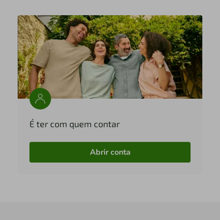
É ter com quem contar
Abrir conta