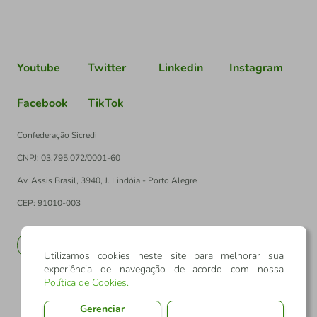
Youtube
Twitter
Linkedin
Instagram
Facebook
TikTok
Confederação Sicredi
CNPJ: 03.795.072/0001-60
Av. Assis Brasil, 3940, J. Lindóia - Porto Alegre
CEP: 91010-003
PT
EN
Utilizamos cookies neste site para melhorar sua
experiência de navegação de acordo com nossa
Política de Cookies
.
Gerenciar