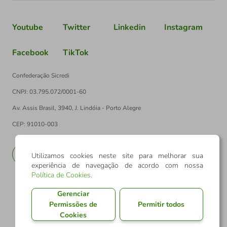
Youtube
Twitter
Linkedin
Instagram
Facebook
TikTok
Confederação Sicredi
CNPJ: 03.795.072/0001-60
Av. Assis Brasil, 3940, J. Lindóia - Porto Alegre
CEP: 91010-003
PT
EN
Utilizamos cookies neste site para melhorar sua
experiência de navegação de acordo com nossa
Política de Cookies
.
Gerenciar
Permissões de
Permitir todos
Cookies