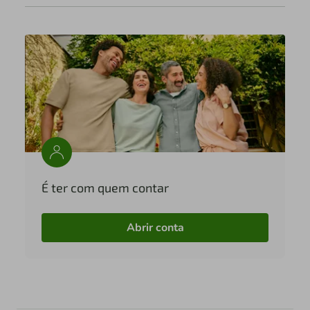
É ter com quem contar
Abrir conta