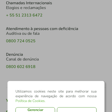
Chamadas Internacionais
Elogios e reclamações
+ 55 51 2313 6472
Atendimento à pessoas com deficiência
Auditiva ou de fala
0800 724 0525
Denúncia
Canal de denúncia
0800 602 6918
Utilizamos cookies neste site para melhorar sua
experiência de navegação de acordo com nossa
Youtube
Twitter
Linkedin
Instagram
Política de Cookies
.
Gerenciar