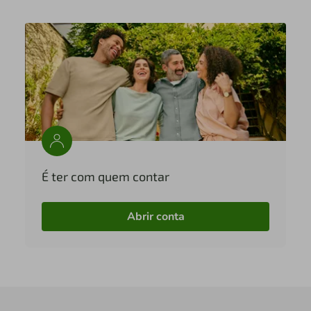
É ter com quem contar
Abrir conta