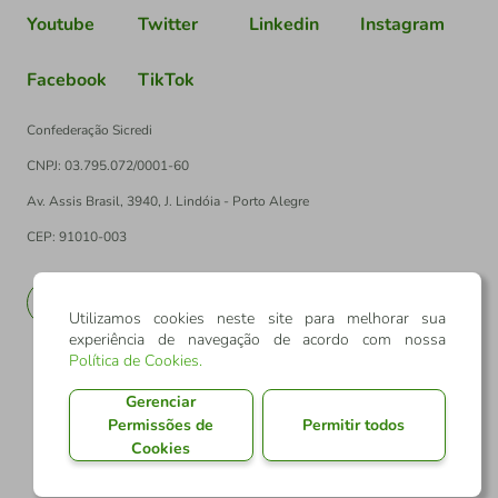
Youtube
Twitter
Linkedin
Instagram
Facebook
TikTok
Confederação Sicredi
CNPJ: 03.795.072/0001-60
Av. Assis Brasil, 3940, J. Lindóia - Porto Alegre
CEP: 91010-003
PT
EN
Utilizamos cookies neste site para melhorar sua
experiência de navegação de acordo com nossa
Política de Cookies
.
Gerenciar
Permissões de
Permitir todos
Cookies