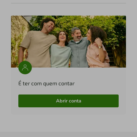
É ter com quem contar
Abrir conta