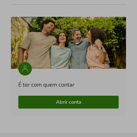
É ter com quem contar
Abrir conta