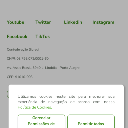
Youtube
Twitter
Linkedin
Instagram
Facebook
TikTok
Confederação Sicredi
CNPJ: 03.795.072/0001-60
Av. Assis Brasil, 3940, J. Lindóia - Porto Alegre
CEP: 91010-003
PT
EN
Utilizamos cookies neste site para melhorar sua
experiência de navegação de acordo com nossa
Política de Cookies
.
Gerenciar
Permissões de
Permitir todos