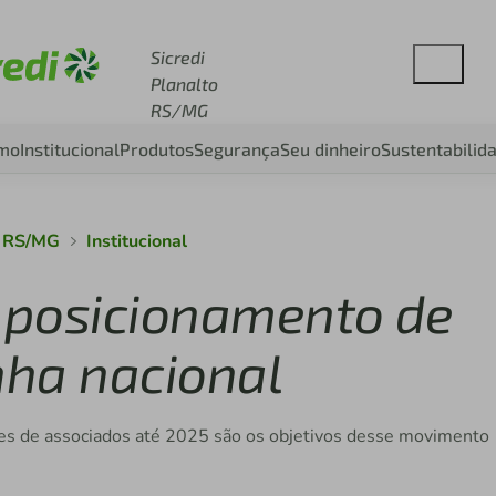
esse sicredi.com.br
Sicredi
Planalto
RS/MG
smo
Institucional
Produtos
Segurança
Seu dinheiro
Sustentabilid
o RS/MG
Institucional
o posicionamento de
ha nacional
es de associados até 2025 são os objetivos desse movimento