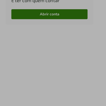
É ter com quem contar
Abrir conta