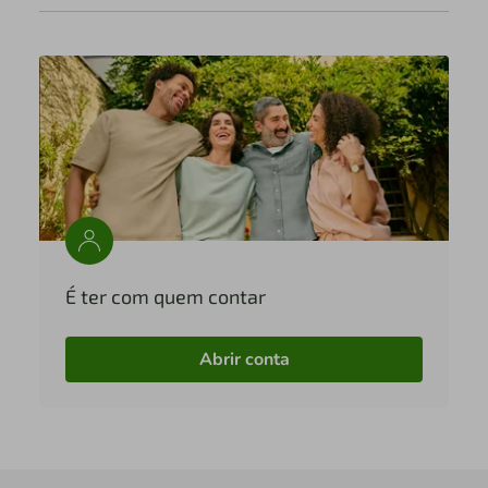
É ter com quem contar
Abrir conta