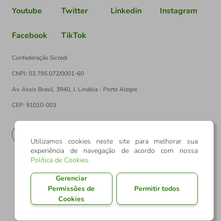
Youtube
Twitter
Linkedin
Instagram
Facebook
TikTok
Confederação Sicredi
CNPJ: 03.795.072/0001-60
Av. Assis Brasil, 3940, J. Lindóia - Porto Alegre
CEP: 91010-003
PT
EN
Utilizamos cookies neste site para melhorar sua
experiência de navegação de acordo com nossa
Política de Cookies
.
Gerenciar
Permissões de
Permitir todos
Cookies