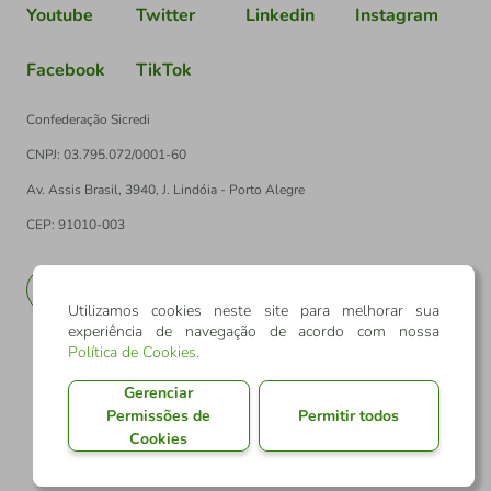
Youtube
Twitter
Linkedin
Instagram
Facebook
TikTok
Confederação Sicredi
CNPJ: 03.795.072/0001-60
Av. Assis Brasil, 3940, J. Lindóia - Porto Alegre
CEP: 91010-003
PT
EN
Utilizamos cookies neste site para melhorar sua
experiência de navegação de acordo com nossa
Política de Cookies
.
Gerenciar
Permissões de
Permitir todos
Cookies