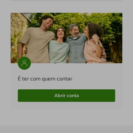
É ter com quem contar
Abrir conta