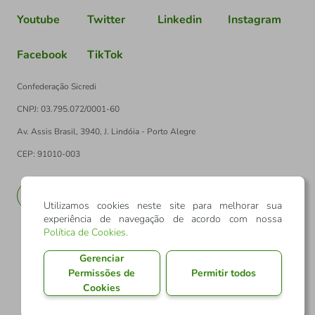
Youtube
Twitter
Linkedin
Instagram
Facebook
TikTok
Confederação Sicredi
CNPJ: 03.795.072/0001-60
Av. Assis Brasil, 3940, J. Lindóia - Porto Alegre
CEP: 91010-003
PT
EN
Utilizamos cookies neste site para melhorar sua
experiência de navegação de acordo com nossa
Política de Cookies
.
Gerenciar
Permissões de
Permitir todos
Cookies