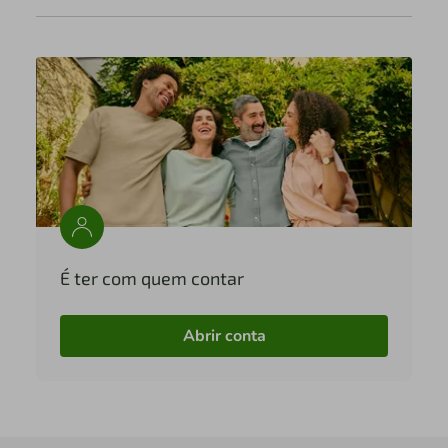
É ter com quem contar
Abrir conta