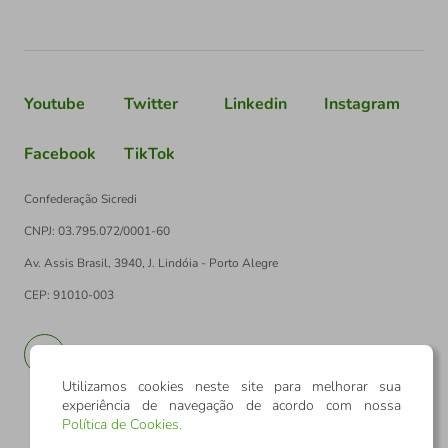
Youtube
Twitter
Linkedin
Instagram
Facebook
TikTok
Confederação Sicredi
CNPJ: 03.795.072/0001-60
Av. Assis Brasil, 3940, J. Lindóia - Porto Alegre
CEP: 91010-003
PT
EN
Utilizamos cookies neste site para melhorar sua
experiência de navegação de acordo com nossa
Política de Cookies
.