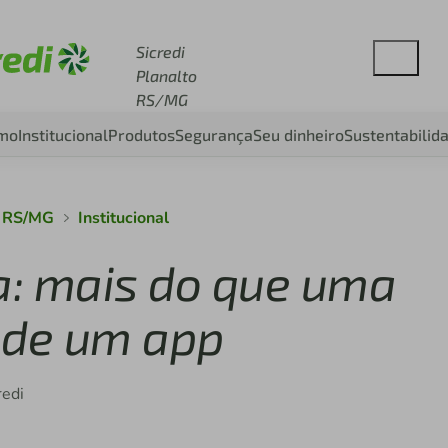
esse sicredi.com.br
Sicredi
Planalto
RS/MG
smo
Institucional
Produtos
Segurança
Seu dinheiro
Sustentabilid
o RS/MG
Institucional
ra: mais do que uma
 de um app
redi