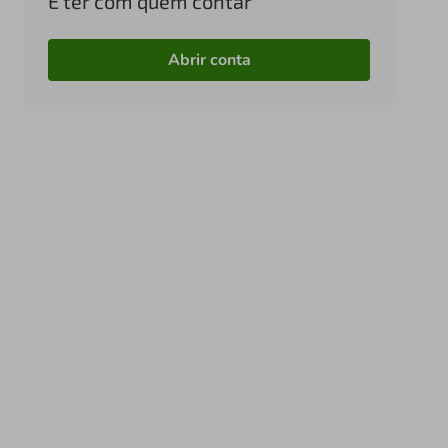
É ter com quem contar
Abrir conta