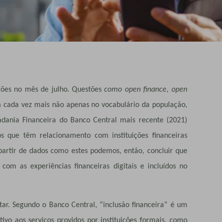
ações no mês de julho. Questões
como open finance
,
open
m cada vez mais não apenas no vocabulário da população,
adania Financeira do Banco Central mais recente (2021)
os que têm relacionamento com instituições financeiras
artir de dados como estes podemos, então, concluir que
 com as experiências financeiras digitais e incluídos no
ar. Segundo o Banco Central, “inclusão financeira” é um
ivo aos serviços providos por instituições formais, como