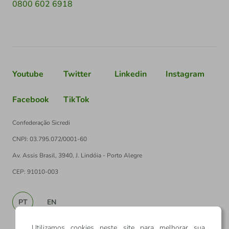
0800 602 6918
Youtube
Twitter
Linkedin
Instagram
Facebook
TikTok
Confederação Sicredi
CNPJ: 03.795.072/0001-60
Av. Assis Brasil, 3940, J. Lindóia - Porto Alegre
CEP: 91010-003
PT
EN
Utilizamos cookies neste site para melhorar sua