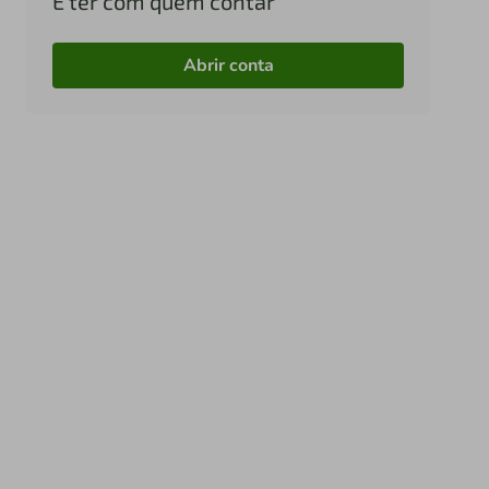
É ter com quem contar
Abrir conta