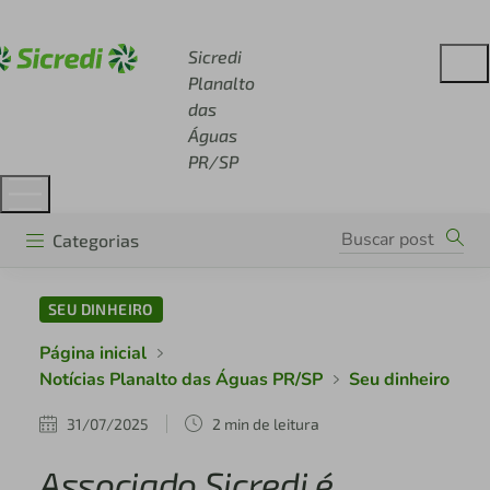
Acesse sicredi.com.br
Sicredi
Planalto
das
Águas
PR/SP
Categorias
SEU DINHEIRO
Página inicial
Notícias Planalto das Águas PR/SP
Seu dinheiro
31/07/2025
2 min de leitura
Associado Sicredi é