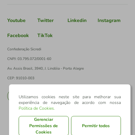
Youtube
Twitter
Linkedin
Instagram
Facebook
TikTok
Confederação Sicredi
CNPJ: 03.795.072/0001-60
Av. Assis Brasil, 3940, J. Lindóia - Porto Alegre
CEP: 91010-003
PT
EN
Utilizamos cookies neste site para melhorar sua
experiência de navegação de acordo com nossa
Política de Cookies
.
Gerenciar
Permissões de
Permitir todos
Cookies