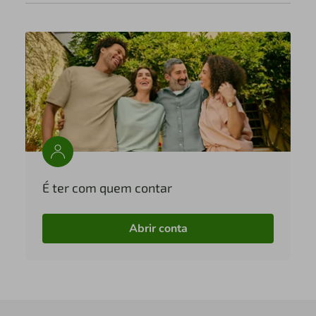
É ter com quem contar
Abrir conta