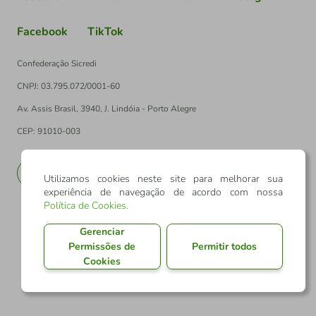
Facebook
TikTok
Confederação Sicredi
CNPJ: 03.795.072/0001-60
Av. Assis Brasil, 3940, J. Lindóia - Porto Alegre
CEP: 91010-003
PT
EN
Utilizamos cookies neste site para melhorar sua
experiência de navegação de acordo com nossa
Política de Cookies
.
Gerenciar
Permissões de
Permitir todos
Cookies