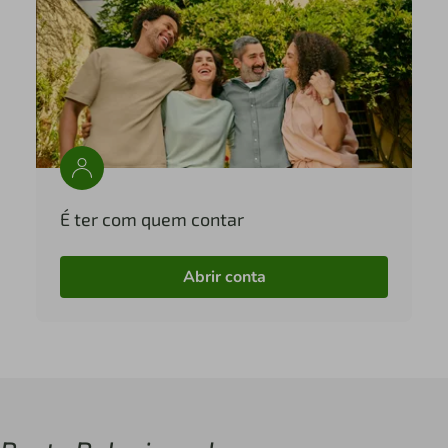
É ter com quem contar
Abrir conta