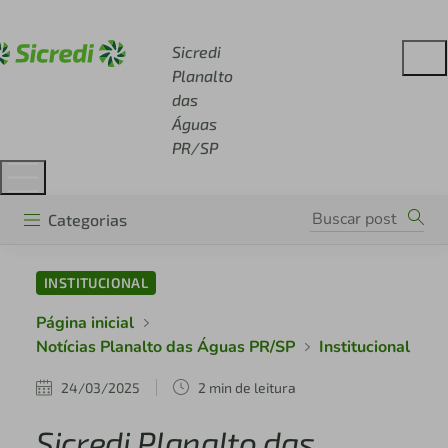
Acesse sicredi.com.br
Sicredi
Planalto
das
Águas
PR/SP
Categorias
INSTITUCIONAL
Página inicial
Notícias Planalto das Águas PR/SP
Institucional
24/03/2025
2 min de leitura
Sicredi Planalto das