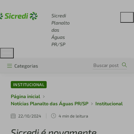
Acesse sicredi.com.br
Sicredi
Planalto
das
Águas
PR/SP
Categorias
INSTITUCIONAL
Página inicial
Notícias Planalto das Águas PR/SP
Institucional
22/10/2024
4 min de leitura
Sicredi é novamente