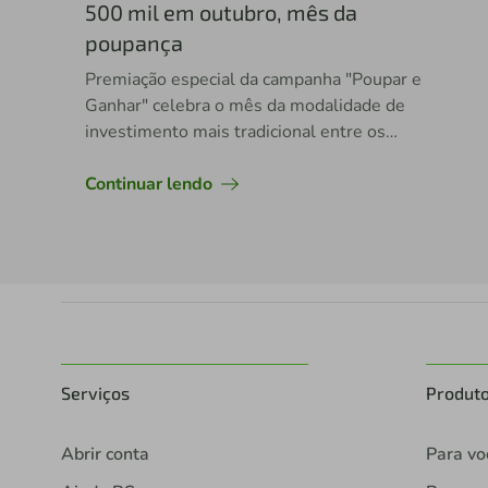
500 mil em outubro, mês da
poupança
Premiação especial da campanha "Poupar e
Ganhar" celebra o mês da modalidade de
investimento mais tradicional entre os
brasileiros. Ao todo, promoção realizada nos
estados do Paraná, São Paulo e Rio de Janeiro
Continuar lendo
já contemplou mais de 135 associados
Serviços
Produt
Abrir conta
Para vo