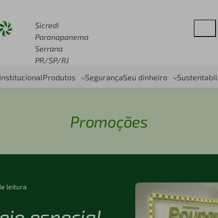
redi.com.br
Sicredi
Paranapanema
Serrana
PR/SP/RJ
Institucional
Produtos
Segurança
Seu dinheiro
Sustentabi
Promoções
de leitura
teio especial