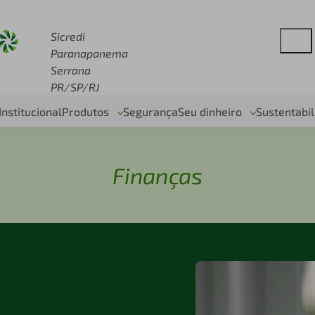
redi.com.br
Sicredi
Paranapanema
Serrana
PR/SP/RJ
Institucional
Produtos
Segurança
Seu dinheiro
Sustentabi
Finanças