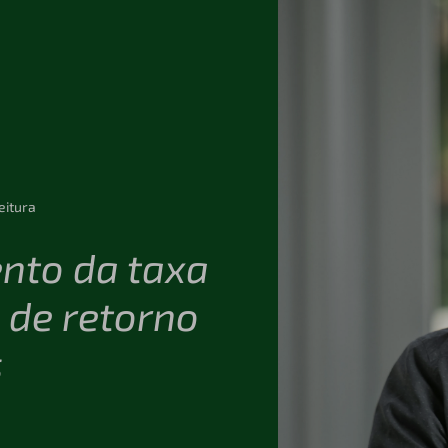
eitura
ento da taxa
 de retorno
s