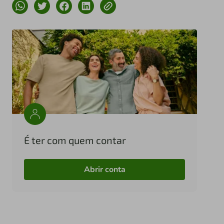
É ter com quem contar
Abrir conta