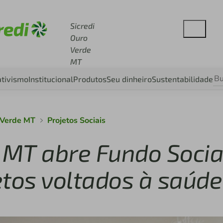
cesse sicredi.com.br
Sicredi
Ouro
Verde
MT
tivismo
Institucional
Produtos
Seu dinheiro
Sustentabilidade
 Verde MT
Projetos Sociais
e MT abre Fundo Socia
etos voltados à saúde