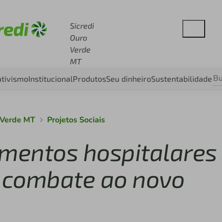
cesse sicredi.com.br
Sicredi
Ouro
Verde
MT
tivismo
Institucional
Produtos
Seu dinheiro
Sustentabilidade
 Verde MT
Projetos Sociais
amentos hospitalares
o combate ao novo