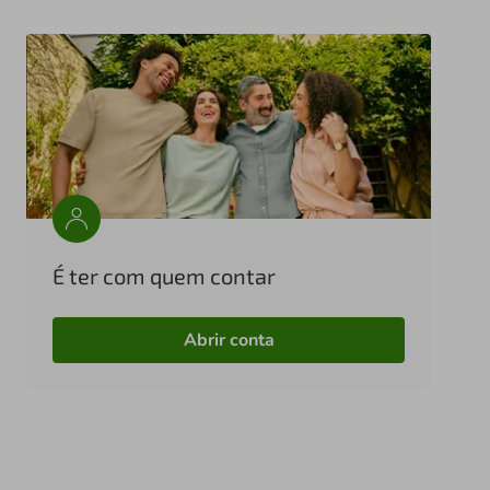
É ter com quem contar
Abrir conta