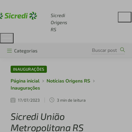
Acesse sicredi.com.br
Sicredi
Origens
RS
Categorias
INAUGURAÇÕES
Página inicial
Notícias Origens RS
Inaugurações
17/07/2023
3 min de leitura
Sicredi União
Metropolitana RS