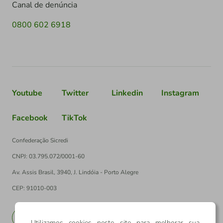
Canal de denúncia
0800 602 6918
Youtube
Twitter
Linkedin
Instagram
Facebook
TikTok
Confederação Sicredi
CNPJ: 03.795.072/0001-60
Av. Assis Brasil, 3940, J. Lindóia - Porto Alegre
CEP: 91010-003
PT
EN
Utilizamos cookies neste site para melhorar sua