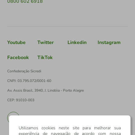
0800 602 6918
Youtube
Twitter
Linkedin
Instagram
Facebook
TikTok
Confederação Sicredi
CNPJ: 03.795.072/0001-60
Av. Assis Brasil, 3940, J. Lindóia - Porto Alegre
CEP: 91010-003
PT
EN
Utilizamos cookies neste site para melhorar sua
experiência de navegação de acordo com nossa