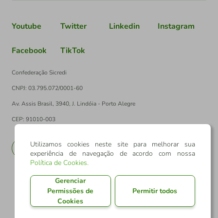
Youtube
Twitter
Linkedin
Instagram
Facebook
TikTok
Confederação Sicredi
CNPJ: 03.795.072/0001-60
Av. Assis Brasil, 3940, J. Lindóia - Porto Alegre
CEP: 91010-003
Utilizamos cookies neste site para melhorar sua
PT
EN
experiência de navegação de acordo com nossa
Política de Cookies
.
Gerenciar
Permissões de
Permitir todos
Cookies