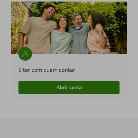
É ter com quem contar
Abrir conta