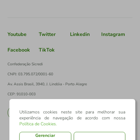
Youtube
Twitter
Linkedin
Instagram
Facebook
TikTok
Confederação Sicredi
CNPJ: 03.795.072/0001-60
Av. Assis Brasil, 3940, J. Lindóia - Porto Alegre
CEP: 91010-003
Utilizamos cookies neste site para melhorar sua
PT
EN
experiência de navegação de acordo com nossa
Política de Cookies
.
Gerenciar