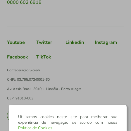
0800 602 6918
Youtube
Twitter
Linkedin
Instagram
Facebook
TikTok
Confederação Sicredi
CNPJ: 03.795.072/0001-60
Av. Assis Brasil, 3940, J. Lindóia - Porto Alegre
CEP: 91010-003
PT
EN
Utilizamos cookies neste site para melhorar sua
experiência de navegação de acordo com nossa
Política de Cookies
.