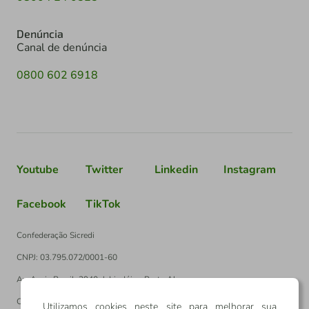
Denúncia
Canal de denúncia
0800 602 6918
Youtube
Twitter
Linkedin
Instagram
Facebook
TikTok
Confederação Sicredi
CNPJ: 03.795.072/0001-60
Av. Assis Brasil, 3940, J. Lindóia - Porto Alegre
CEP: 91010-003
Utilizamos cookies neste site para melhorar sua