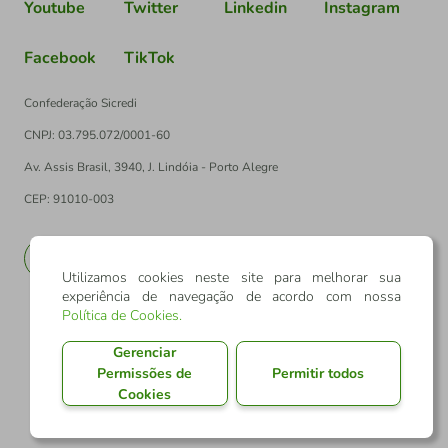
Youtube
Twitter
Linkedin
Instagram
Facebook
TikTok
Confederação Sicredi
CNPJ: 03.795.072/0001-60
Av. Assis Brasil, 3940, J. Lindóia - Porto Alegre
CEP: 91010-003
PT
EN
Utilizamos cookies neste site para melhorar sua
experiência de navegação de acordo com nossa
Política de Cookies
.
Gerenciar
Permissões de
Permitir todos
Cookies