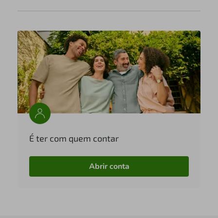
É ter com quem contar
Abrir conta