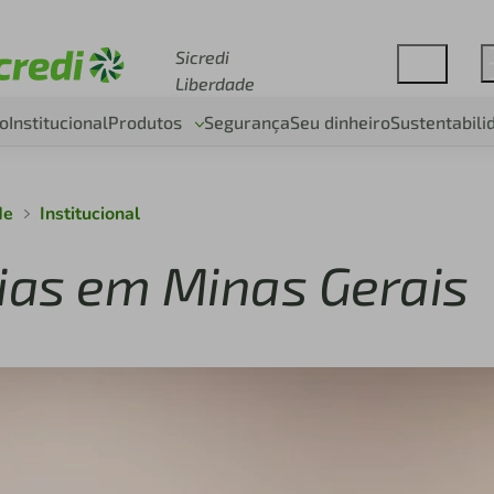
Acesse sicredi.com.br
Sicredi
Liberdade
o
Institucional
Produtos
Segurança
Seu dinheiro
Sustentabili
de
Institucional
ias em Minas Gerais