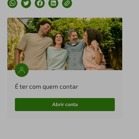
É ter com quem contar
Abrir conta