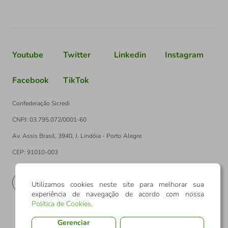
Youtube
Twitter
Linkedin
Instagram
Facebook
TikTok
Confederação Sicredi
CNPJ: 03.795.072/0001-60
Av. Assis Brasil, 3940, J. Lindóia - Porto Alegre
CEP: 91010-003
PT
EN
Utilizamos cookies neste site para melhorar sua
experiência de navegação de acordo com nossa
Política de Cookies
.
Gerenciar