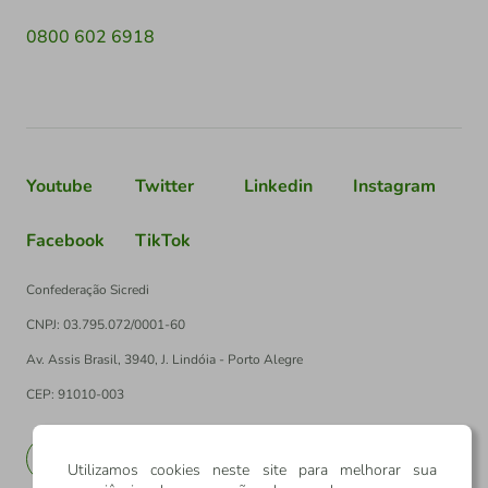
0800 602 6918
Youtube
Twitter
Linkedin
Instagram
Facebook
TikTok
Confederação Sicredi
CNPJ: 03.795.072/0001-60
Av. Assis Brasil, 3940, J. Lindóia - Porto Alegre
CEP: 91010-003
PT
EN
Utilizamos cookies neste site para melhorar sua