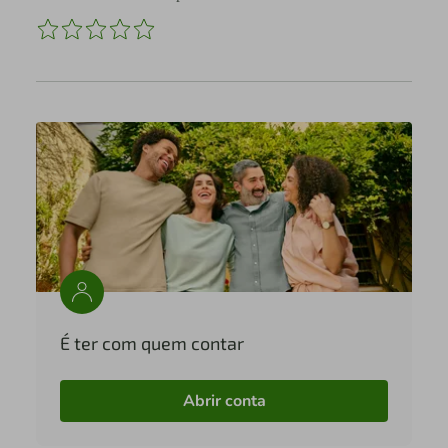
É ter com quem contar
Abrir conta