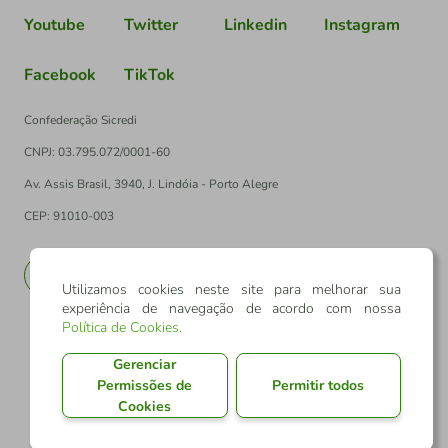
Youtube
Twitter
Linkedin
Instagram
Facebook
TikTok
Confederação Sicredi
CNPJ: 03.795.072/0001-60
Av. Assis Brasil, 3940, J. Lindóia - Porto Alegre
CEP: 91010-003
PT
EN
Utilizamos cookies neste site para melhorar sua
experiência de navegação de acordo com nossa
Política de Cookies
.
Gerenciar
Permissões de
Permitir todos
Cookies