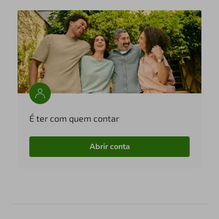
É ter com quem contar
Abrir conta