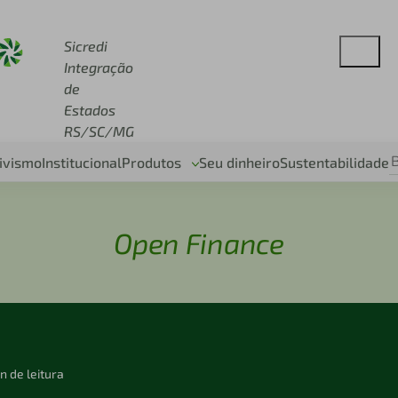
redi.com.br
Sicredi
Integração
de
Estados
RS/SC/MG
ivismo
Institucional
Produtos
Seu dinheiro
Sustentabilidade
Open Finance
n de leitura