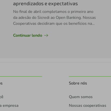
aprendizados e expectativas
No final de abril completamos o primeiro ano
da adesão do Sicredi ao Open Banking. Nossas
Cooperativas decidiram que os benefícios na
entrada nessa jornada de forma antecipada,
mesmo não obrigatória para o
Continuar lendo
compartilhamento dos dados, superariam os
desafios que teríamos na mobilização do
Sicredi para execução.
os
Sobre nós
cê
Quem somos
ua empresa
Nossas cooperativas