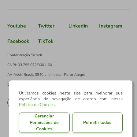
Youtube
Twitter
Linkedin
Instagram
Facebook
TikTok
Confederação Sicredi
CNPJ: 03.795.072/0001-60
Av. Assis Brasil, 3940, J. Lindóia - Porto Alegre
CEP: 91010-003
Utilizamos cookies neste site para melhorar sua
experiência de navegação de acordo com nossa
PT
EN
Política de Cookies
.
Gerenciar
Permissões de
Permitir todos
Cookies