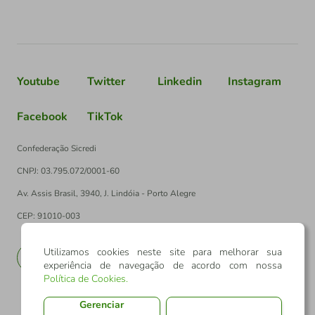
Youtube
Twitter
Linkedin
Instagram
Facebook
TikTok
Confederação Sicredi
CNPJ: 03.795.072/0001-60
Av. Assis Brasil, 3940, J. Lindóia - Porto Alegre
CEP: 91010-003
Utilizamos cookies neste site para melhorar sua
PT
EN
experiência de navegação de acordo com nossa
Política de Cookies
.
Gerenciar