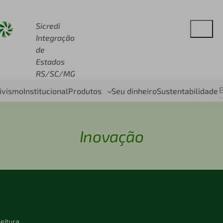
redi.com.br
Sicredi
Integração
de
Estados
RS/SC/MG
ivismo
Institucional
Produtos
Seu dinheiro
Sustentabilidade
Inovação
leitura