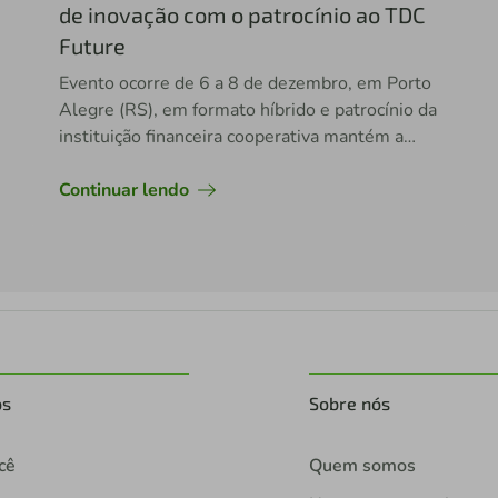
de inovação com o patrocínio ao TDC
Future
Evento ocorre de 6 a 8 de dezembro, em Porto
Alegre (RS), em formato híbrido e patrocínio da
instituição financeira cooperativa mantém a
marca presente em importantes encontros
voltados a tendências e tecnologia
Continuar lendo
os
Sobre nós
cê
Quem somos