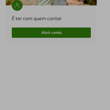
É ter com quem contar
Abrir conta