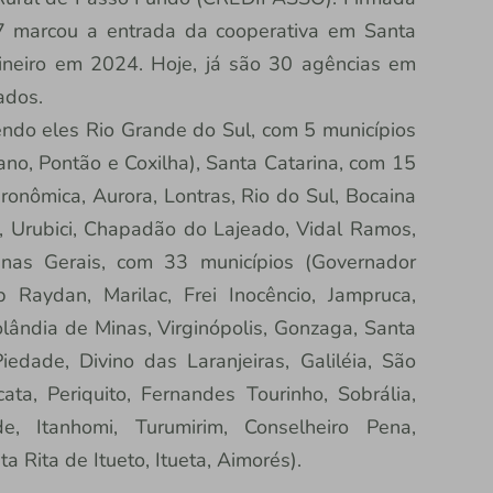
7 marcou a entrada da cooperativa em Santa
ineiro em 2024. Hoje, já são 30 agências em
iados.
endo eles Rio Grande do Sul, com 5 municípios
no, Pontão e Coxilha), Santa Catarina, com 15
ronômica, Aurora, Lontras, Rio do Sul, Bocaina
a, Urubici, Chapadão do Lajeado, Vidal Ramos,
inas Gerais, com 33 municípios (Governador
 Raydan, Marilac, Frei Inocêncio, Jampruca,
olândia de Minas, Virginópolis, Gonzaga, Santa
edade, Divino das Laranjeiras, Galiléia, São
ata, Periquito, Fernandes Tourinho, Sobrália,
e, Itanhomi, Turumirim, Conselheiro Pena,
a Rita de Itueto, Itueta, Aimorés).