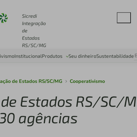
redi.com.br
Sicredi
Integração
de
Estados
RS/SC/MG
ivismo
Institucional
Produtos
Seu dinheiro
Sustentabilidade
gração de Estados RS/SC/MG
Cooperativismo
o de Estados RS/SC/
30 agências