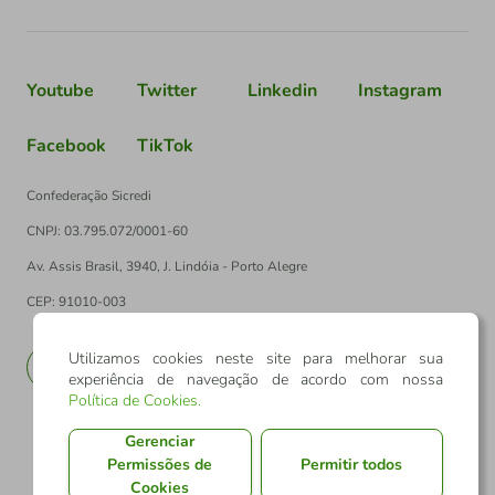
Youtube
Twitter
Linkedin
Instagram
Facebook
TikTok
Confederação Sicredi
CNPJ: 03.795.072/0001-60
Av. Assis Brasil, 3940, J. Lindóia - Porto Alegre
CEP: 91010-003
Utilizamos cookies neste site para melhorar sua
PT
EN
experiência de navegação de acordo com nossa
Política de Cookies
.
Gerenciar
Permissões de
Permitir todos
Cookies