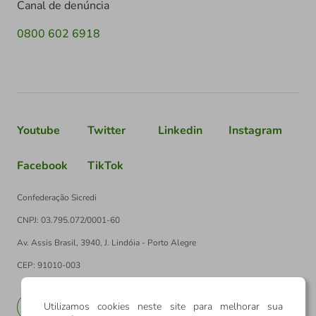
Canal de denúncia
0800 602 6918
Youtube
Twitter
Linkedin
Instagram
Facebook
TikTok
Confederação Sicredi
CNPJ: 03.795.072/0001-60
Av. Assis Brasil, 3940, J. Lindóia - Porto Alegre
CEP: 91010-003
Utilizamos cookies neste site para melhorar sua
PT
EN