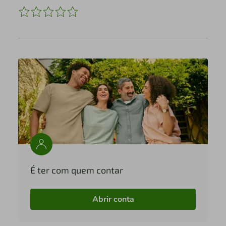
É ter com quem contar
Abrir conta