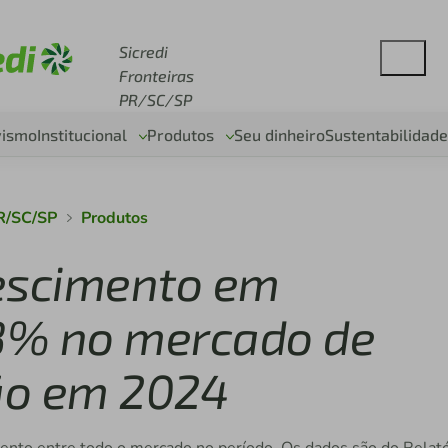
se sicredi.com.br
Sicredi
Fronteiras
PR/SC/SP
vismo
Institucional
Produtos
Seu dinheiro
Sustentabilidade
PR/SC/SP
Produtos
rescimento em
8% no mercado de
ão em 2024