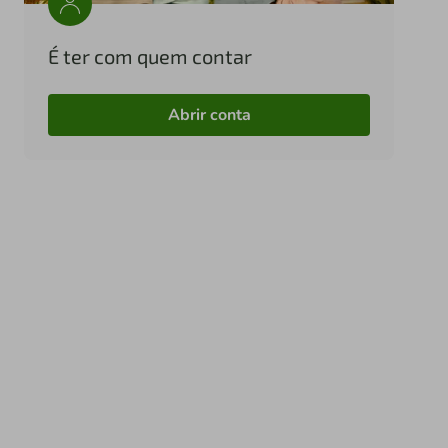
É ter com quem contar
Abrir conta