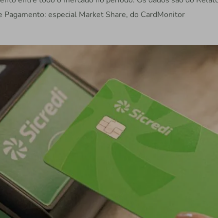
imento entre todo o mercado no período. Os dados são do Relató
e Pagamento: especial Market Share, do CardMonitor