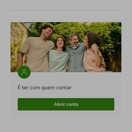
É ter com quem contar
Abrir conta