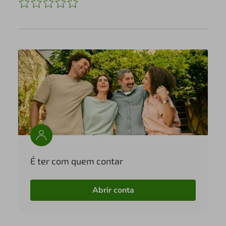
É ter com quem contar
Abrir conta