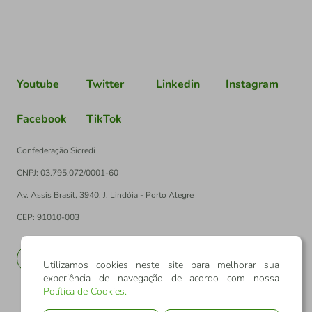
Youtube
Twitter
Linkedin
Instagram
Facebook
TikTok
Confederação Sicredi
CNPJ: 03.795.072/0001-60
Av. Assis Brasil, 3940, J. Lindóia - Porto Alegre
CEP: 91010-003
PT
EN
Utilizamos cookies neste site para melhorar sua
experiência de navegação de acordo com nossa
Política de Cookies
.