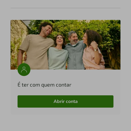
É ter com quem contar
Abrir conta