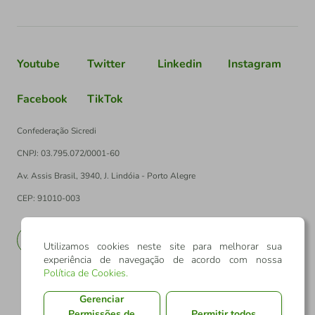
Youtube
Twitter
Linkedin
Instagram
Facebook
TikTok
Confederação Sicredi
CNPJ: 03.795.072/0001-60
Av. Assis Brasil, 3940, J. Lindóia - Porto Alegre
CEP: 91010-003
PT
EN
Utilizamos cookies neste site para melhorar sua
experiência de navegação de acordo com nossa
Política de Cookies
.
Gerenciar
Permissões de
Permitir todos