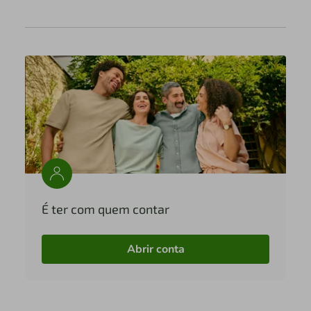
É ter com quem contar
Abrir conta