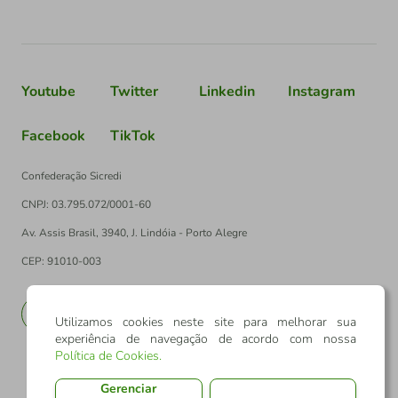
Youtube
Twitter
Linkedin
Instagram
Facebook
TikTok
Confederação Sicredi
CNPJ: 03.795.072/0001-60
Av. Assis Brasil, 3940, J. Lindóia - Porto Alegre
CEP: 91010-003
PT
EN
Utilizamos cookies neste site para melhorar sua
experiência de navegação de acordo com nossa
Política de Cookies
.
Gerenciar