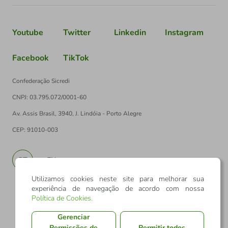
Youtube
Twitter
Linkedin
Instagram
Facebook
TikTok
Confederação Sicredi
CNPJ: 03.795.072/0001-60
Av. Assis Brasil, 3940, J. Lindóia - Porto Alegre
CEP: 91010-003
PT
EN
Utilizamos cookies neste site para melhorar sua
experiência de navegação de acordo com nossa
Política de Cookies
.
Gerenciar
Permissões de
Permitir todos