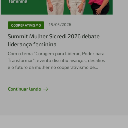
15/05/2026
COOPERATIVISMO
Summit Mulher Sicredi 2026 debate
liderança feminina
Com o tema "Coragem para Liderar, Poder para
Transformar", evento discutiu avanços, desafios
e o futuro da mulher no cooperativismo de
crédito, refletidos no salto da presença
feminina nos conselhos, de 6% para 24% em
2026
Continuar lendo