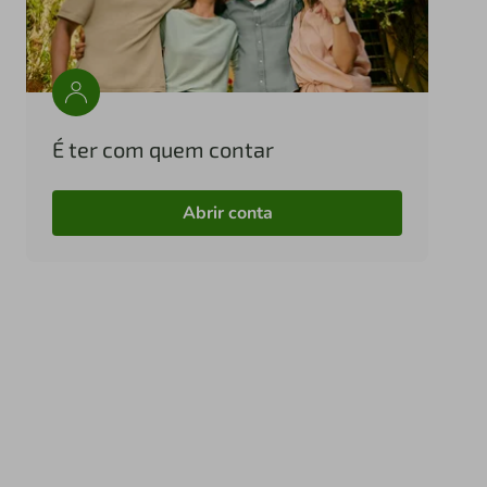
É ter com quem contar
Abrir conta