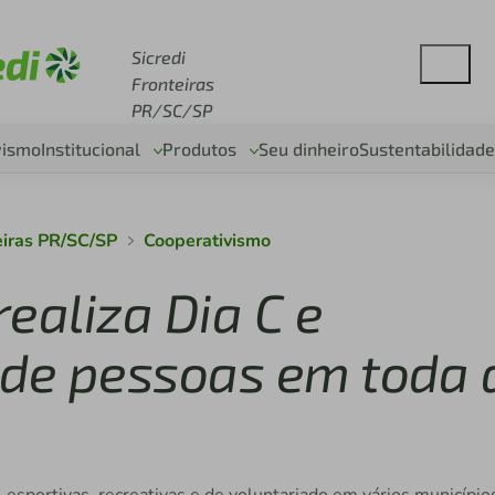
se sicredi.com.br
Sicredi
Fronteiras
PR/SC/SP
vismo
Institucional
Produtos
Seu dinheiro
Sustentabilidade
eiras PR/SC/SP
Cooperativismo
realiza Dia C e
 de pessoas em toda 